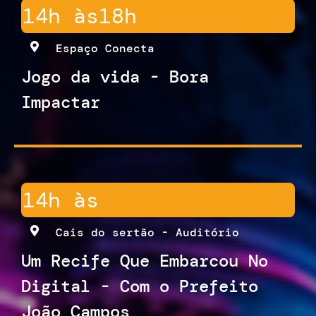
14h às
18h
Espaço Conecta
Jogo da vida - Bora
Impactar
14h às
Cais do sertão - Auditório
Um Recife Que Embarcou No
Digital - Com o Prefeito
João Campos