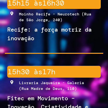
15h15 às
16h30
Moinho Recife - Neurotech (Rua
de São Jorge, 240)
Recife: a força motriz da
inovação
15h30 às
17h
Livraria Jaqueira - Galeria
(Rua Madre de Deus, 110)
Fitec em Movimento –
Inovação, Criatividade e